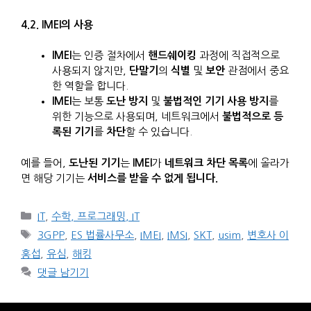
4.2. IMEI의 사용
IMEI
는 인증 절차에서
핸드쉐이킹
과정에 직접적으로
사용되지 않지만,
단말기
의
식별
및
보안
관점에서 중요
한 역할을 합니다.
IMEI
는 보통
도난 방지
및
불법적인 기기 사용 방지
를
위한 기능으로 사용되며, 네트워크에서
불법적으로 등
록된 기기
를
차단
할 수 있습니다.
예를 들어,
도난된 기기
는
IMEI
가
네트워크 차단 목록
에 올라가
면 해당 기기는
서비스를 받을 수 없게 됩니다.
카
IT
,
수학, 프로그래밍, IT
테
태
3GPP
,
ES 법률사무소
,
IMEI
,
IMSI
,
SKT
,
usim
,
변호사 이
고
그
홍섭
,
유심
,
해킹
리
댓글 남기기