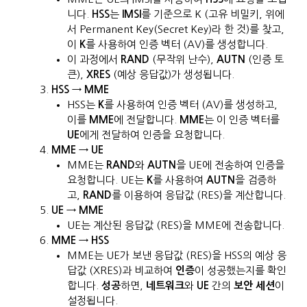
니다.
HSS
는
IMSI
를 기준으로 K (고유 비밀키, 위에
서 Permanent Key(Secret Key)라 한 것)를 찾고,
이
K
를 사용하여 인증 벡터 (AV)를 생성합니다.
이 과정에서
RAND
(무작위 난수),
AUTN
(인증 토
큰),
XRES
(예상 응답값)가 생성됩니다.
HSS → MME
HSS는
K
를 사용하여 인증 벡터 (AV)를 생성하고,
이를
MME
에 전달합니다.
MME
는 이 인증 벡터를
UE
에게 전달하여 인증을 요청합니다.
MME → UE
MME는
RAND
와
AUTN
을 UE에 전송하여 인증을
요청합니다. UE는
K
를 사용하여
AUTN
을 검증하
고,
RAND
를 이용하여 응답값 (RES)을 계산합니다.
UE → MME
UE는 계산된 응답값 (RES)을 MME에 전송합니다.
MME → HSS
MME는 UE가 보낸 응답값 (RES)을 HSS의 예상 응
답값 (XRES)과 비교하여
인증
이 성공했는지를 확인
합니다.
성공
하면,
네트워크
와
UE
간의
보안 세션
이
설정됩니다.