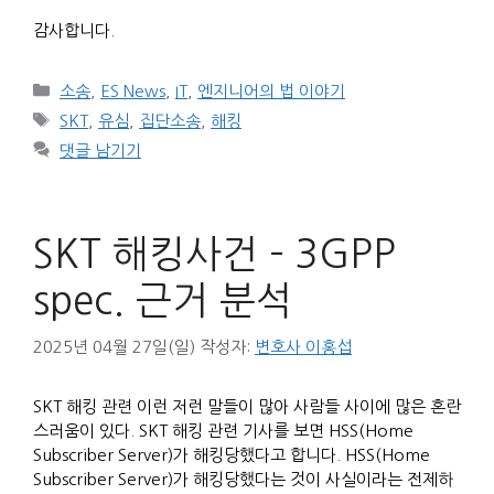
감사합니다.
카
소송
,
ES News
,
IT
,
엔지니어의 법 이야기
테
태
SKT
,
유심
,
집단소송
,
해킹
고
그
댓글 남기기
리
SKT 해킹사건 – 3GPP
spec. 근거 분석
2025년 04월 27일(일)
작성자:
변호사 이홍섭
SKT 해킹 관련 이런 저런 말들이 많아 사람들 사이에 많은 혼란
스러움이 있다. SKT 해킹 관련 기사를 보면 HSS(Home
Subscriber Server)가 해킹당했다고 합니다. HSS(Home
Subscriber Server)가 해킹당했다는 것이 사실이라는 전제하