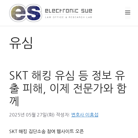
컨
텐
메
츠
로
뉴
건
너
유심
뛰
기
SKT 해킹 유심 등 정보 유
출 피해, 이제 전문가와 함
께
2025년 05월 27일(화)
작성자:
변호사 이홍섭
SKT 해킹 집단소송 참여 웹사이트 오픈