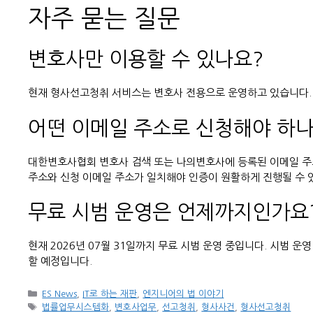
자주 묻는 질문
변호사만 이용할 수 있나요?
현재 형사선고청취 서비스는 변호사 전용으로 운영하고 있습니다. 
어떤 이메일 주소로 신청해야 하나
대한변호사협회 변호사 검색 또는 나의변호사에 등록된 이메일 주
주소와 신청 이메일 주소가 일치해야 인증이 원활하게 진행될 수 
무료 시범 운영은 언제까지인가요
현재 2026년 07월 31일까지 무료 시범 운영 중입니다. 시범 
할 예정입니다.
카
ES News
,
IT로 하는 재판
,
엔지니어의 법 이야기
테
태
법률업무시스템화
,
변호사업무
,
선고청취
,
형사사건
,
형사선고청취