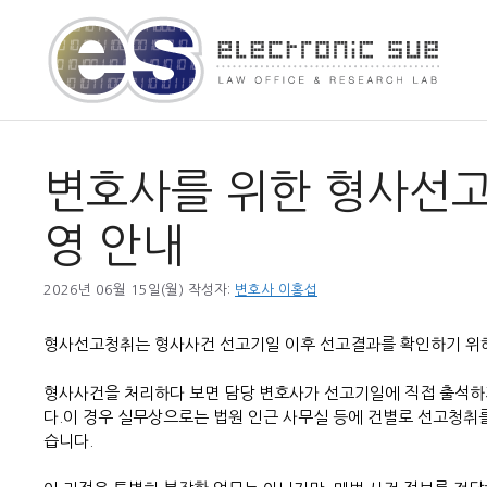
컨
텐
츠
로
건
너
뛰
변호사를 위한 형사선고
기
영 안내
2026년 06월 15일(월)
작성자:
변호사 이홍섭
형사선고청취는 형사사건 선고기일 이후 선고결과를 확인하기 위해
형사사건을 처리하다 보면 담당 변호사가 선고기일에 직접 출석하지
다.이 경우 실무상으로는 법원 인근 사무실 등에 건별로 선고청취
습니다.