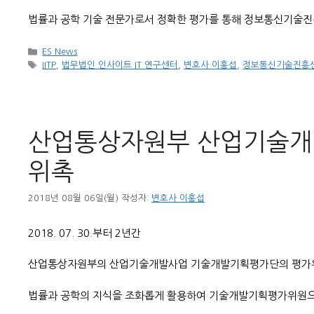
법률과 공학 기술 전문가로서 정확한 평가를 통해 정보통신기술진
카
ES News
테
태
IITP
,
법무법인 인사이트 IT 연구센터
,
변호사 이홍섭
,
정보통신기술진흥
고
그
리
산업통상자원부 산업기술개
위촉
2018년 08월 06일(월)
작성자:
변호사 이홍섭
2018. 07. 30.부터 2년간
산업통상자원부의 산업기술개발사업 기술개발기획평가단의 평가
법률과 공학의 지식을 조화롭게 활용하여 기술개발기획평가위원으