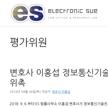
컨
텐
츠
로
건
너
뛰
평가위원
기
변호사 이홍섭 정보통신기술진
위촉
2018년 09월 06일(목)
작성자:
변호사 이홍섭
2018. 9. 6.부터 ES 법률사무소 이홍섭 변호사가 정보통신기술