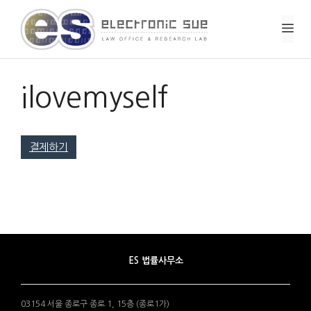
컨
텐
메
츠
로
뉴
건
너
ilovemyself
뛰
기
결제하기
ES 법률사무소
03154 서울 종로구 종로 1, 15층 (종로1가)